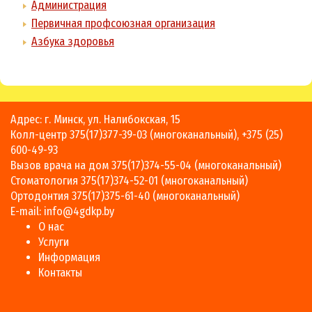
Администрация
Первичная профсоюзная организация
Азбука здоровья
Адрес: г. Минск, ул. Налибокская, 15
Колл-центр
375(17)377-39-03
(многоканальный),
+375 (25)
600-49-93
Вызов врача на дом
375(17)374-55-04
(многоканальный)
Стоматология
375(17)374-52-01
(многоканальный)
Ортодонтия
375(17)375-61-40
(многоканальный)
E-mail:
info@4gdkp.by
О нас
Услуги
Информация
Контакты