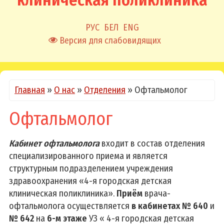
клиническая поликлиника
РУС
БЕЛ
ENG
Версия для слабовидящих
Главная
»
О нас
»
Отделения
»
Офтальмолог
Офтальмолог
Кабинет офтальмолога
входит в состав отделения
специализированного приема и является
структурным подразделением учреждения
здравоохранения «4-я городская детская
клиническая поликлиника».
Приём
врача-
офтальмолога осуществляется
в
кабинетах № 640
и
№ 642
на
6-м этаже
УЗ « 4-я городская детская