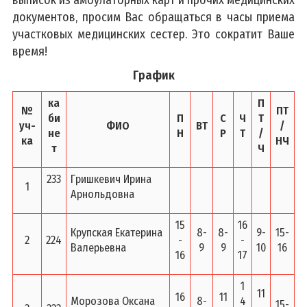
документов, просим Вас обращаться в часы приема
участковых медицинских сестер. Это сократит Ваше
время!
График
ка
П
№
ПТ
би
П
С
Ч
Т
уч-
ФИО
ВТ
/
не
Н
Р
Т
/
ка
НЧ
т
Ч
233
Гришкевич Ирина
1
Арнольдовна
15
16
Крупская Екатерина
8-
8-
9-
15-
2
224
-
-
Валерьевна
9
9
10
16
16
17
1
11
16
11
Морозова Оксана
8-
4
15-