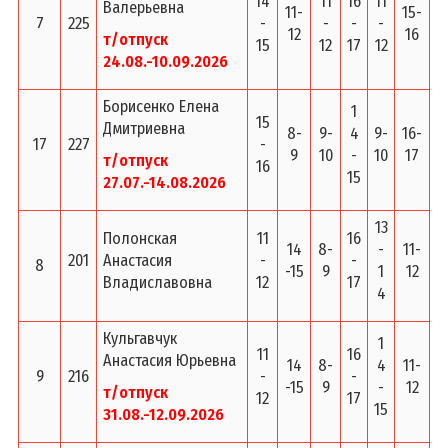
14
11
16
11
Валерьевна
11-
15-
7
225
-
-
-
-
12
16
т/отпуск
15
12
17
12
24.08.-10.09.2026
Борисенко Елена
1
15
Дмитриевна
8-
9-
4
9-
16-
17
227
-
9
10
-
10
17
т/отпуск
16
15
27.07.-14.08.2026
13
Полонская
11
16
14
8-
-
11-
201
Анастасия
-
-
8
-15
9
1
12
Владиславовна
12
17
4
Кульгавчук
1
11
16
Анастасия Юрьевна
14
8-
4
11-
9
216
-
-
-15
9
-
12
т/отпуск
12
17
15
31.08.-12.09.2026