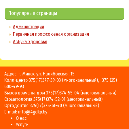
Популярные страницы
Администрация
Первичная профсоюзная организация
Азбука здоровья
Адрес: г. Минск, ул. Налибокская, 15
Колл-центр
375(17)377-39-03
(многоканальный),
+375 (25)
600-49-93
Вызов врача на дом
375(17)374-55-04
(многоканальный)
Стоматология
375(17)374-52-01
(многоканальный)
Ортодонтия
375(17)375-61-40
(многоканальный)
E-mail:
info@4gdkp.by
О нас
Услуги