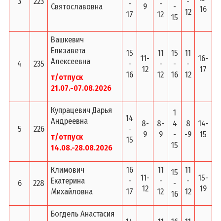
3
223
-
-
-
Святославовна
9
-
16
12
17
12
15
Вашкевич
Елизавета
15
11
15
11
11-
16-
Алексеевна
4
235
-
-
-
-
12
17
16
12
16
12
т/отпуск
21.07.-07.08.2026
Купрацевич Дарья
1
14
Андреевна
8-
8-
4
8
14-
5
226
-
9
9
-
-9
15
т/отпуск
15
15
14.08.-28.08.2026
Климович
16
11
11
15
11-
15-
Екатерина
-
-
-
6
228
-
12
19
Михайловна
17
12
12
16
Богдель Анастасия