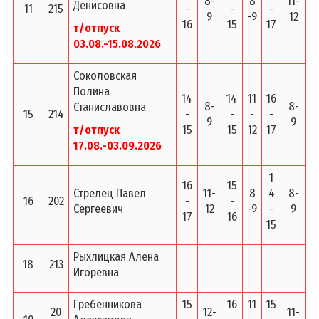
8-
8
11-
Денисовна
11
215
-
-
-
9
-9
12
16
15
17
т/отпуск
03.08.-15.08.2026
Соколовская
Полина
14
14
11
16
8-
8-
Станиславовна
15
214
-
-
-
-
9
9
т/отпуск
15
15
12
17
17.08.-03.09.2026
1
16
15
Стрелец Павел
11-
8
4
8-
16
202
-
-
Сергеевич
12
-9
-
9
17
16
15
Рыхлицкая Алена
18
213
Игоревна
Гребенникова
15
16
11
15
20
12-
11-