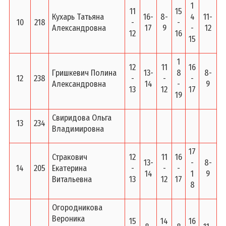
1
11
15
Кухарь Татьяна
16-
8-
4
11-
10
218
-
-
Александровна
17
9
-
12
12
16
15
1
12
11
16
Гришкевич Полина
13-
8
8-
12
238
-
-
-
Александровна
14
-
9
13
12
17
19
Свиридова Ольга
13
234
Владимировна
17
Стракович
12
11
16
13-
-
8-
14
205
Екатерина
-
-
-
14
1
9
Витальевна
13
12
17
8
Огородникова
Вероника
15
14
16