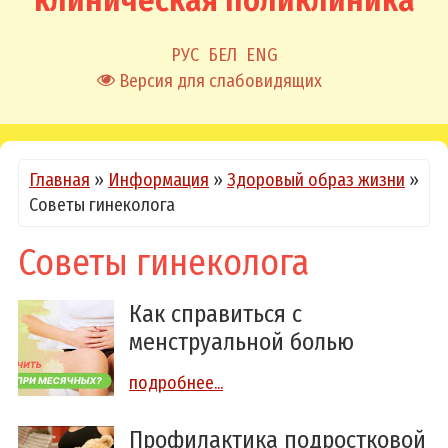
клиническая поликлиника
РУС
БЕЛ
ENG
Версия для слабовидящих
Главная
»
Информация
»
Здоровый образ жизни
»
Советы гинеколога
Советы гинеколога
Как справиться с
менструальной болью
подробнее...
Профилактика подростковой